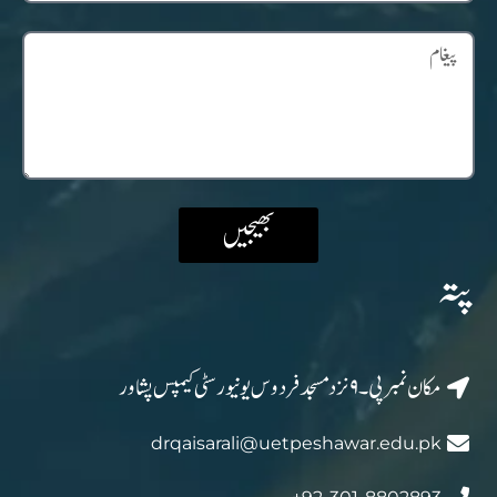
بھیجیں
پتہ
مکان نمبر پی۔۹ نزد مسجد فردوس یونیورسٹی کیمپس پشاور
drqaisarali@uetpeshawar.edu.pk