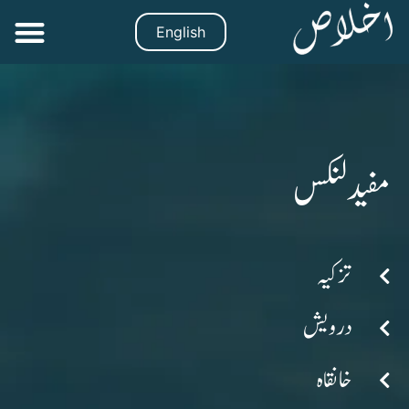
English
مفید لنکس
تزکیہ
درویش
خانقاہ