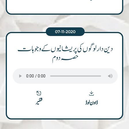
07-11-2020
دین دار لوگوں کی پریشانیوں کے وجوہات
حصہ دوم
شئیر
ڈاون لوڈ