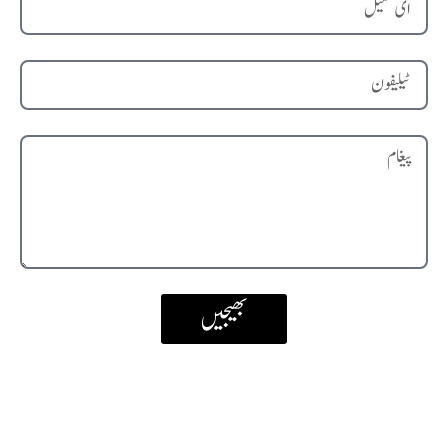
بھیجیں
پتہ