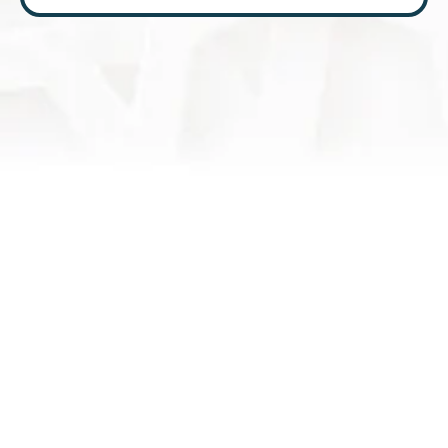
مفید لنکس
تزکیہ