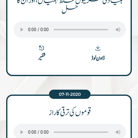
بنیادی گھریلوں غلط فہمیاں، اور ان کا
حل
شئیر
ڈاون لوڈ
07-11-2020
قوموں کی ترقی کا راز