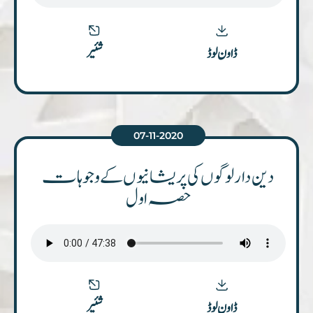
شئیر
ڈاون لوڈ
07-11-2020
دین دار لوگوں کی پریشانیوں کے وجوہات
حصہ اول
شئیر
ڈاون لوڈ