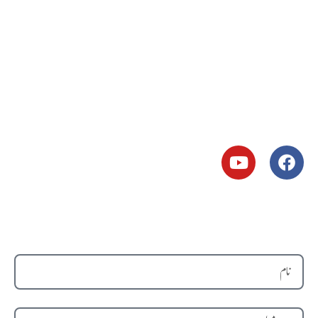
درویش
خانقاہ
مفتی تقی عثمانی
برائے رابطہ