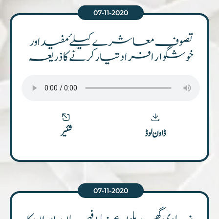
07-11-2020
تصوف معاشرے کیلۓ مفید اور
خوشگوار افراد تیار کرنے کا ذریعہ
شئیر
ڈاون لوڈ
07-11-2020