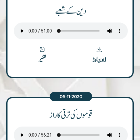
دین کے شعبے
شئیر
ڈاون لوڈ
06-11-2020
قوموں کی ترقی کا راز