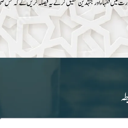
رت میں فقہاءاور مجتہدین تحقیق کرکے یہ فیصلہ کریں گے کہ کس صحابی 
طہ