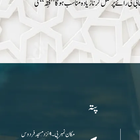
کی رائے پر عمل کرنا زیادہ مناسب ہوگا’’فِقَہ‘‘ کی
پتہ
مکان نمبر پی۔۹ نزد مسجد فردوس