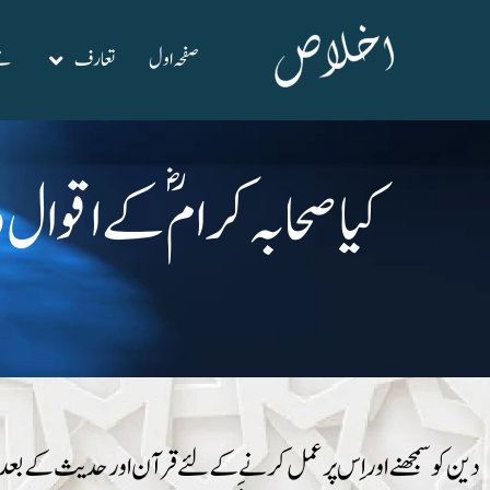
صفحہ اول
تعارف
نئ
کیا صحابہ کرامؓ کے اقوال 