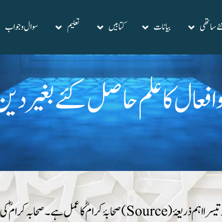
ے ساتھی
بیانات
کتابیں
تعلیم
سوال وجواب
و افعال کا علم حاصل کئے بغیردین
دین کو سمجھنے اور اِس پر عمل کرنے کے لئے قرآن اور حدیث کے بعد تیسرا اہم