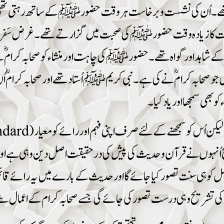
تے تھے۔ اُن کی نشست و برخاست ہر وقت حضورﷺ کے ساتھ رہت
کا زیادہ وقت حضور ﷺ کی صحبت میں گزارتے تھے۔ غرض سَفر و حَضر 
 اور گواہ تھے۔ حضور ﷺ کی چاہت اور منشاء کو صحابہ کرامؓ سے زیادہ 
و صحابہ کرامؓ نے کی ہے۔ نبی کریم ﷺ اُستاد تھے اور صحابہ کرامؓ
و بھی سمجھا اور یاد کیا۔
یح اُنہوں نے قرآن و حدیث کی پیش کی در حقیقت اصل دین وہی ہے اور ہ
مل کو ہی سنت تصور کیا جائے گا اور حدیث کے بارے میں یہ رائے قا
کی تشریح وہی درست تصور کی جائے گی جسے صحابہ کرام کے اعمال سے