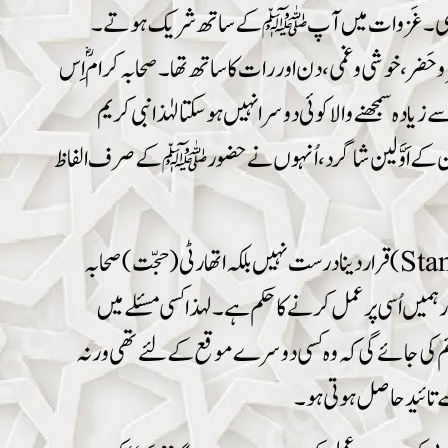
ی تھی۔ غَزوات میں آپ ﷺ کے ساتھ شریک ہوتے ۔
،خوشی و غمی، دن اور رات کا ساتھ تھا۔ صحابہ کرامؓ اِس
سمجھنے والا کوئی دوسرا نہیں ہو سکتالہٰذا نبی کریم
 اُن کے اَوَّلین شاگرد، اُنہوں نے حضورﷺ کے صرف الفاظ
لہٰذا دین کو سیکھنے اور اِس پر عمل کے لئے قرآن و حدیث ضروری ہیں لیکن اُس کو سمجھنے کے لئے صرف اپنی فہم اور رائے کو معیار (Standard) قرار دینا درست نہیں بلکہ اتھارٹی ( حجّت) صحابہ
میں اُسی پر عمل کرنے کا حکم ہے ۔ لہذا کسی مسئلےمیں
ئم کی جائے گی کہ وہ کسی دوسرے موقع کے لئے تھی ورنہ
 تائید حاصل ہوتی ہو۔