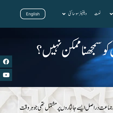
نعت
ویلفیئر سوسائٹی
English
 کو سمجھنا ممکن نہیں؟
 ذریعۂ (Source) صحابۂ کرامؓ کا عمل ہے۔ صحابہ کرامؓ کی جماعت دراصل ایسے جانثاروں پر مشتمل تھی جو ہروقت