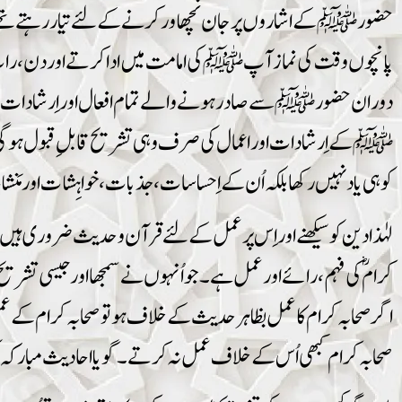
حضور ﷺ کے اشاروں پر جان نَچھا ور کرنے کے لئے تیار رہ
پانچوں وقت کی نماز آپ ﷺ کی امامت میں ادا کرتے اور دن ، رات 
دوران حضور ﷺ سے صادر ہونے والے تمام افعال اور اِرشادات کے شاہد
ﷺ کے اِرشادات اور اعمال کی صرف وہی تشریح قابل ِقبول ہو گی ج
کو ہی یاد نہیں رکھا بلکہ اُن کے اِحساسات ، جذبات ، خواہِشات اور مَنشاء ک
کرامؓ کی فہم ، رائے اور عمل ہے۔ جو اُنہوں نے سمجھا اور جیسی تشر
اگرصحابہ کرام کا عمل بظاہر حدیث کے خلاف ہو توصحابہ کرام کے ع
صحابہ کرام کبھی اُس کے خلاف عمل نہ کرتے۔گویا احادیث مبارکہ 