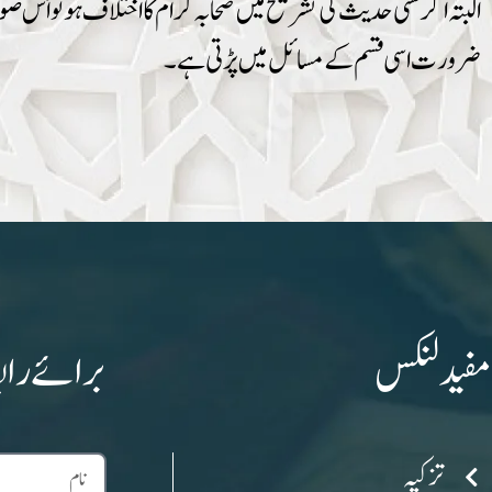
البتہ اگرکسی حدیث کی تشریح میں صحابہ کرام کا اختلاف ہو تواُس صو
ضرورت اسی قسم کے مسائل میں پڑتی ہے۔
مفید لنکس
برائے راب
تزکیہ