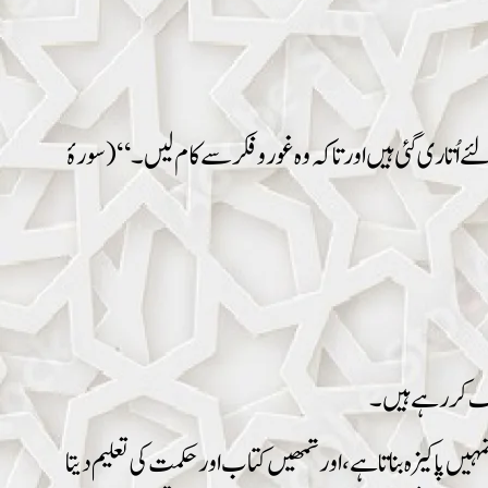
اُتاری گئی ہیں اور تاکہ وہ غور و فکر سے کام لیں۔“ (سورۂ
تلاف کررہے ہیں۔
پاکیزہ بناتا ہے ، اور تمھیں کتاب اور حکمت کی تعلیم دیتا