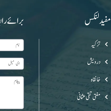
مفید لنکس
برائے راب
تزکیہ
درویش
خانقاہ
مفتی تقی عثمانی