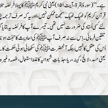
ہے۔”(سورۂ بقرۃ، آیت ۱۵۱) یعنی نبی کری
قرآنِ کریم کو ٹھیک ٹھیک سمجھنا ممکن نہیں، اور یہ کہ صرف ترجمہ
لئے کسی اُستاد کی ضرورت نہيں تھی۔ تیسرے آپ کا فریضہ یہ بت
تلقین فرمائی۔ اِس سے نہ صرف آپ ﷺ کی احادیث کا حجّت ہونا معلوم 
اُس کی عقل کا نہیں ، بلکہ آنحضرت ﷺ کی سکھائی ہوئی حکمت کا ہے۔
یعنی حسد، لالچ ، کینہ ، ریا، جذباتِ شہوانیہ کا غلط استعمال ، غصہ 