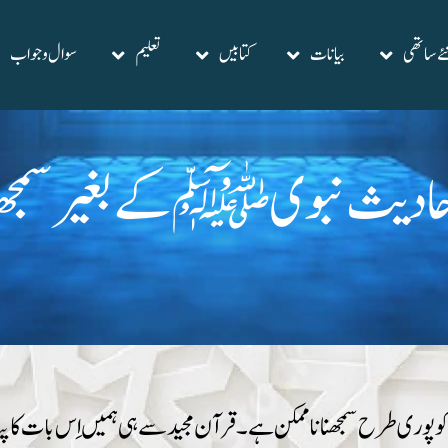
ے ساتھی
بیانات
کتابیں
تعلیم
سوال وجواب
احا دیث نبوی ﷺ کے بغیر سمجھن
ری طرح سمجھنا ناممکن ہے۔ قرآن مجید سے ہی ہمیں اِس بات کا پتہ 