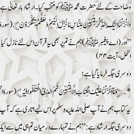
وضاحت کے لئے حضرت محمدﷺ کو منتخب کیا۔ ارشاد بار تعالیٰ ہے
وَاَنْزَلْنَا اِلَیْکَ الذِّکْرَ لِتُبَیِّنَ لِلنَّاسِ مَا نُزِّلَ اِلَیْہِمْ وَلَعَلَّہُمْ یَتَفَکَّرُوْنَ﴾․ (سورہٴ
”اور (اے پیغمبر ﷺ) ہم نے تم پر بھی یہ قرآن اس لئے نازل کیا ہے ت
النحل ، آيت ۴۴)
دوسری جگہ فرمایا گیا ہے؛
*… ﴿وَمَآ اَنْزَلْنَا عَلَیْکَ الْکِتَابَ اِلَّا لِتُبَیِّنَ لَہُمُ الَّذِیْ اخْتَلَفُوا فِیْہِ﴾ (سورہٴ الن
یہ کتاب ہم نے آپ صلى الله عليه وسلم پر اس لیے اتاری ہے کہ آپ 
دوسری جگہ ارشاد ہے:” ہم نے تمہارے درمیان تم ہی میں سے ایک رسول 