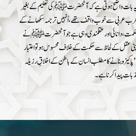
ہے۔ اس سے یہ بات واضح ہوتی ہے کہ آنحضرت ﷺ کی تعلیم کے بغیر
اہلِ عرب عربی سے خوب واقف تھے، اُنہیں ترجمہ سکھانے کے
 حکمت ، دانائی اور عقلمندی وہی ہے جو آنحضرت ﷺ نے
اپنی عقل کے لحاظ سے حکمت کے خلاف محسوس ہو تو اعتبار
پاکیزہ بنانے کا مطلب انسان کے باطن کے اخلاقِ رزیلہ
 جذبات پیدا کرنا ہے۔