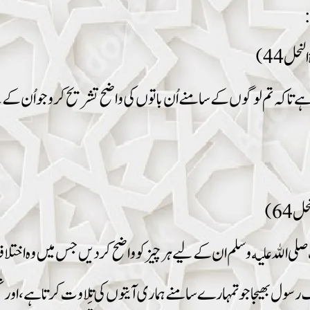
:
 النحل 44)
اکہ تم لوگوں کے سامنےاُن باتوں کی واضح تشریح کرو جو اُن کے لئے 
حل 64)
صلى الله عليه وسلم ان کے لیے ہر چیز کو واضح کردیں جس میں وہ اخ
بھیجا جو تمہارے سامنے ہماری آیتوں کی تِلاوت کرتا ہے، اور تمہیں 