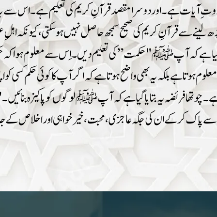
م ﷺ کا پہلا فریضہ تلاوت ِ آیات ہے۔اور دوسرا مقصد قرآنِ کریم کی تعلیم 
 پڑھ لینے سے قرآنِ کریم کی صحیح سمجھ حاصل نہیں ہو سکتی، کیونکہ 
ایا گیا ہےکہ آپ ﷺ "حکمت” کی تعلیم دیں۔ اِس سے معلوم ہوا کہ
ہوتا ہے بلکہ یہ بھی واضح ہو تا ہے کہ اگر آپ کا کوئی حکم کسی کو 
 چوتھا فریضہ یہ بتایا گیا ہے کہ آپ ﷺ لوگوں کو پاکیزہ بنائیں ۔ "
وغیرہ سے پاک کر کے ان کی جگہ عاجزی ، محبت ، خیر خواہی اور اخلاص کے