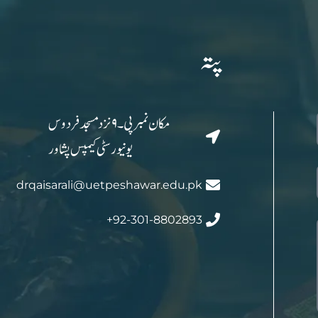
پتہ
مکان نمبر پی۔۹ نزد مسجد فردوس
یونیورسٹی کیمپس پشاور
drqaisarali@uetpeshawar.edu.pk
92-301-8802893+