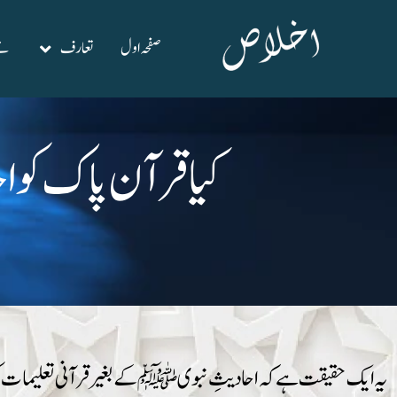
صفحہ اول
تعارف
نئ
کیا قرآن پاک کو 
یہ ایک حقیقت ہے کہ احادیثِ نبوی ﷺ کے بغیر قرآنی تعلیمات کو پو