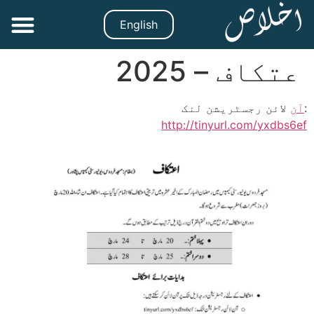
English
عتکاف – 2025
:
آن
لائن رجسٹریشن لنک
http://tinyurl.com/yxdbs6ef