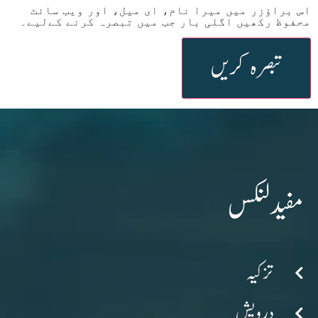
اس براؤزر میں میرا نام، ای میل، اور ویب سائٹ
محفوظ رکھیں اگلی بار جب میں تبصرہ کرنے کےلیے۔
مفید لنکس
تزکیہ
درویش