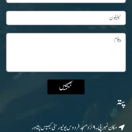
بھیجیں
پتہ
مکان نمبر پی۔۹ نزد مسجد فردوس یونیورسٹی کیمپس پشاور