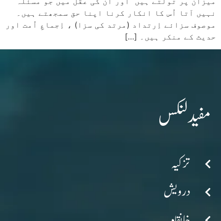
میزان پر تولتے ہیں اور اُن کی عقل میں جو مسئلہ
نہیں آتا اُس کا انکار کرنا اپنا حق سمجھتے ہیں۔
موصوف سزائے اِرتداد (مرتد کی سزا) ، اِجماعِ اُمت اور
حدیث کے منکر ہیں۔ […]
مفید لنکس
تزکیہ
درویش
خانقاہ