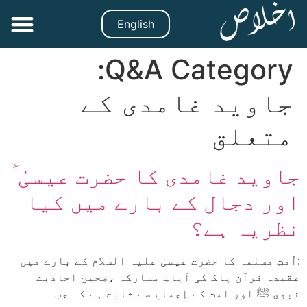
English
Q&A Category:
جاوید غامدی کے
متعلق
جاوید غامدی کا حضرت عیسیٰ ؑ
اور دجال کے بارے میں کیا
نظریہ ہے؟
:اُمتِ مسلمہ کا حضرت عیسیٰ علیہ السلام کے بارے میں
عقیدہ قرآن پاک کی آیاتِ مبارکہ ،صحیح احادیث
نبوی ﷺ اور امت کے اِجماع سے ثابت ہے کہ جب