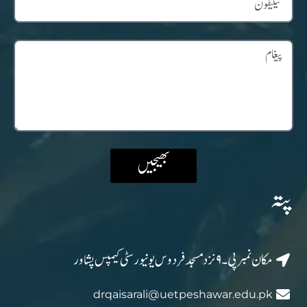
بھیجیں
پتہ
مکان نمبر پی۔۹ نزد مسجد فردوس یونیورسٹی کیمپس پشاور
drqaisarali@uetpeshawar.edu.pk