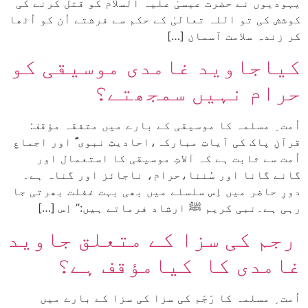
یہودیوں نے حضرت عیسیٰ علیہ السلام کو قتل کرنے کی
کوشش کی تو اللہ تعالیٰ کے حکم سے فرشتے اُن کو اُٹھا
کر زندہ سلامت آسمان […]
کیاجاوید غامدی موسیقی کو
حرام نہیں سمجھتے؟
اُمت ِ مسلمہ کا موسیقی کے بارے میں متفقہ مؤقف:
قرآنِ پاک کی آیاتِ مبارکہ،احادیثِ نبوی ؐ اور اجماعِ
اُمت سے ثابت ہے کہ آلاتِ موسیقی کا استعمال اور
گانے گانا اور سُننا،حرام، ناجائز اور گناہ ہے۔
دورِ حاضر میں اِس سلسلے میں بھی بہت غفلت بھرتی جا
رہی ہے۔نبی کریم ﷺ ارشاد فرماتے ہیں:’’ اِس […]
رجم کی سزا کے متعلق جاوید
غامدی کا کیامؤقف ہے؟
اُمت ِ مسلمہ کا رَجَم کی سزا کی سزا کے بارے میں