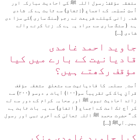
متفقہ مؤقف: رسول اللہ ﷺ کی احادیث مبارکہ اور
اُمتِ مُسلِمہ کے اجماع (اِتفاق) سے ثابت ہے کہ شادی
شدہ زانی کیلئے شریعت نے رجم (سنگ ساری )کی سزا دی
ہے ( سنگ ساری سے مراد یہ ہے کہ زنا کرنے والے
شادی […]
جاوید احمد غامدی
قادیانیت کے بارے میں کیا
مؤقف رکھتے ہیں؟
اُمت ِ مسلمہ کا قادیانیت سے متعلق متفقہ مؤقف
قرآنِ پاک کی تقریباً سو(۱۰۰) آیات ، دوسو (۲۰۰) سے
زائد احادیث نبوی ﷺ اور صحابہ کرام کے دور سے لے
کر آج تک امت کے اجماع ( اتفاق) سے یہ بات ثابت ہے
کہ’’ حضرت محمد ﷺ اللہ تعالیٰ کے آخری نبی اور رسول
ہیں۔آپﷺ […]
کیا جاوید غامدی منکر