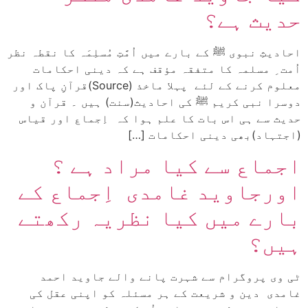
حدیث ہے؟
احادیثِ نبوی ﷺ کے بارے میں اُمَّتِ مُسلِمَہ کا نقطہ نظر
اُمت ِ مسلمہ کا متفقہ مؤقف ہے کہ دینی احکامات
معلوم کرنے کے لئے پہلا ماخذ (Source)قرآنِ پاک اور
دوسرا نبی کریم ﷺ کی احادیث(سنت) ہیں ۔ قرآن و
حدیث سے ہی اس بات کا علم ہوا کہ اِجماع اور قیاس
(اجتہاد)بھی دینی احکامات […]
اجماع سے کیا مراد ہے ؟
اورجاوید غامدی اِجماع کے
بارے میں کیا نظریہ رکھتے
ہیں؟
ٹی وی پروگرام سے شہرت پانے والے جاوید احمد
غامدی دین و شریعت کے ہر مسئلہ کو اپنی عقل کی